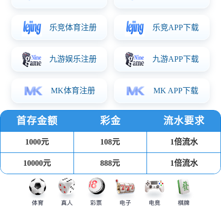
首页
/
体育焦点
/ 正文
2026-06-12 15:01
41 次阅读
易建联vs周琦统治力对决：广东内线优势
能否击垮北京双塔？
在CBA季后赛的激烈争夺中，广东队与北京队的系列
赛因易建联与周琦的“统治力对决”而备受瞩目。作为
中国篮球的内线旗帜，易建联的稳健与周琦的天赋，
分别代表着两种不同的内线统治力。而广东队内线优
势能否有效击垮北京双塔，成为本轮系列赛最具悬念
的看点。这场对决不仅关乎胜负，更是对两队战术体