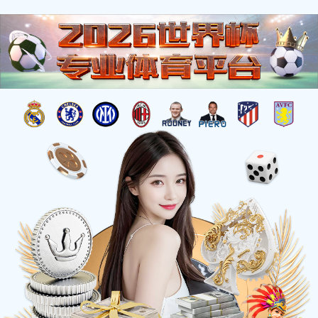
立即注册
球友会官网
官网 · 权威
体育数据平台
球友会官网 OFFICIAL WEBSITE
自2022年创立以来，
球友会官网
致力于为用户提供包
括NBA、英超、欧洲杯、LPL在内的热门赛事直播与数
据服务，广受用户信赖。
立即下载球友会官网APP