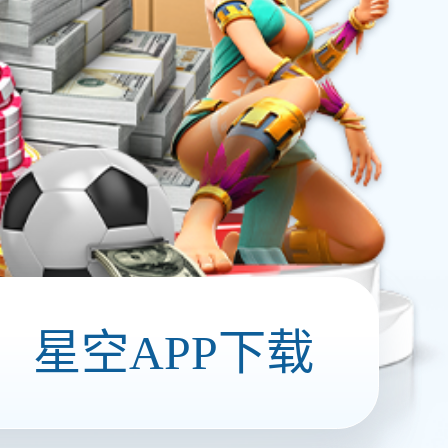
需满足三大硬指标
快攻中的终结能力以及关键时刻的大心脏表
龄增长和伤病侵袭，他的突破爆发力明显下
球队管理层在赛季总结会上明确表示，新外
来招牌的“快攻体系”，能在高速转换中保持
单打与串联之间自如切换；最后是防守端的
号位——这无疑给试训外援们划定了极高的
与外援候选正面交锋