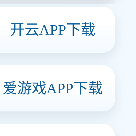
赛阶段。值得关注的是，除了试训的小外援
厚望——他们中的某些人甚至被视为“本土
对抗训练中展现出惊人的横移速度和空切意
接近联赛顶级水准。但教练组也清醒认识
的成熟度上，与外援仍有明显差距。因此，
的锋卫摇摆人，他们将在月底接受为期一周
战力外援来接过威姆斯的衣钵，而非将全部
“双能卫主导”
变化。过去威姆斯在场时，球队常采用“一
如今，主教练杜锋在采访中透露，接下来的
组织的后卫与本土内线形成挡拆配合，再辅