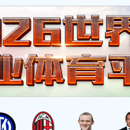
体育
下载App
公司简介
权威体育数据
供包括NBA、英超、欧洲杯、
信赖。