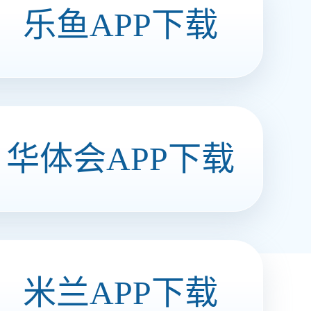
姆斯接班人”或许不需要完全复制威姆斯的
力。从训练录像来看，试训的外援中有一名
率，且其挡拆后的出球速度明显快于其他候
。
既要保持传统“快打旋风”的夺冠基因，又
衡点。威姆斯留下的空缺不仅是技术层面
军气质需要有人继承。夏训还剩不到六周，
需在实战中证明：即便没有超级外援的单骑
力。
下一篇：