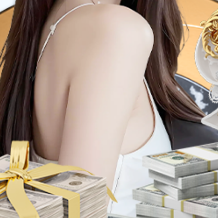
键球能力的锋卫摇摆人。日前，球队已正式开启
“威姆斯接班人”的角色——这不仅关乎球队战术
季重返争冠行列。