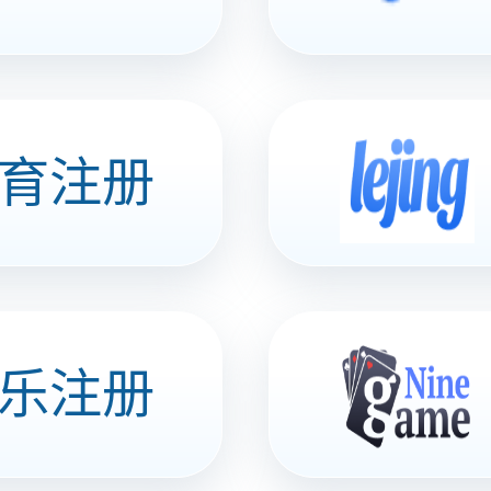
决赛五连败，
武汉三镇刘殿座肩锁关节
马刺波波
脱位休战
起，总经
2026-06-08
2026-07