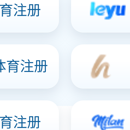
以锋线在弱侧的无球穿插。这意味着，所谓的“威
打法，而更需具备精准的外线投射和快速决策能
身高1米96的球员在三分线外保持着44%的命中
选者——他极有可能成为最终脱颖而出的那一位
展望新赛季，广东宏远正处于一个微妙的转型期：
要在外援规则、球员年龄结构变化中寻找新的平
的，更是心理层面的——他那种“永不言弃”的冠
无论最终谁赢得“威姆斯接班人”的名号，宏远都
救主，这支球队依然具备问鼎总冠军的底蕴与实