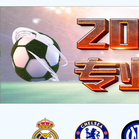
立即注册
球友会官网
官网 · 
平台
球友会官网 OFFICIAL WEBSITE
自2022年创立以来，
球友会官网
致力于为用户提
LPL在内的热门赛事直播与数据服务，广受用户